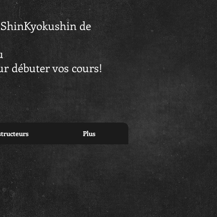
é ShinKyokushin de
au
r débuter vos cours!
structeurs
Plus