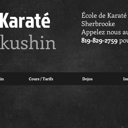
 Karaté
École de Karat
Sherbrooke
Appelez nous 
kushin
819-829-2759
pou
in
Cours / Tarifs
Dojos
In